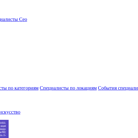
ты по категориям
Специалисты по локациям
События специали
искусство