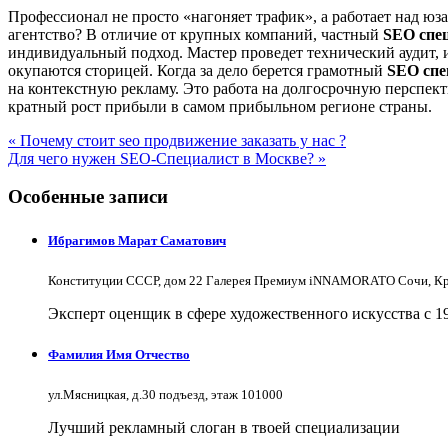
Профессионал не просто «нагоняет трафик», а работает над юз
агентство? В отличие от крупных компаний, частный
SEO спе
индивидуальный подход. Мастер проведет технический аудит, 
окупаются сторицей. Когда за дело берется грамотный
SEO сп
на контекстную рекламу. Это работа на долгосрочную перспекти
кратный рост прибыли в самом прибыльном регионе страны.
« Почему стоит seo продвижение заказать у нас ?
Для чего нужен SEO-Специалист в Москве? »
Особенные записи
Ибрагимов Марат Саматович
Конституции СССР, дом 22 Галерея Премиум iNNAMORATO Сочи, Кра
Эксперт оценщик в сфере художественного искусства с 1
Фамилия Имя Отчество
ул.Мясницкая, д.30 подъезд, этаж 101000
Лучший рекламный слоган в твоей специализации