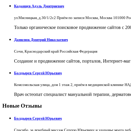
Каданцев Адэль Дмитриевич
ул.Мясницкая, д.30/1/2с2 Приём по записи Москва, Москва 101000 Р
Только органическое поисковое продвижение сайтов с 200
Данилюк Дмитрий Николаевич
Сочи, Краснодарский край Российская Федерация
Создание и продвижение сайтов, порталов, Интернет-мага
Болдырев Сергей Юрьевич
Комсомольская улица, дом 1 этаж 2, приём в медицинской клинике 
Врач остеопат специалист мануальной терапии, дерматов
Новые Отзывы
Болдырев Сергей Юрьевич
Спасибо. за лечебный массаж Сергею Юрьевичу и здоровье моего реб