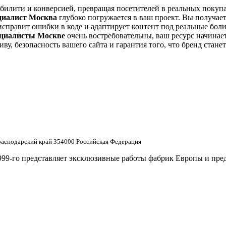
абилити и конверсией, превращая посетителей в реальных покупа
циалист Москва
глубоко погружается в ваш проект. Вы получае
исправит ошибки в коде и адаптирует контент под реальные бол
ециалисты Москве
очень востребовательны, ваш ресурс начинае
ву, безопасность вашего сайта и гарантия того, что бренд стан
снодарский край 354000 Российская Федерация
999-го представляет эксклюзивные работы фабрик Европы и пре