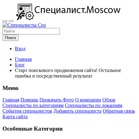
Поиск
Вход
Главная
Блог
Старт поискового продвижения сайта! Остальное
ошибка и посредственный результат
Меню
Главная
Помощь
Прокачать Фото
О компании
Обзор
Специалисты по категориям
Специалисты по локациям
События специалистов
Добавить специалиста
Обратная связь
Карта сайта
Особенные Категории