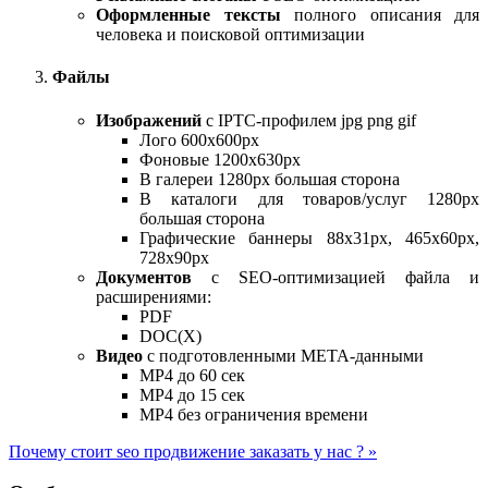
Оформленные тексты
полного описания для
человека и поисковой оптимизации
Файлы
Изображений
с IPTC-профилем jpg png gif
Лого 600х600px
Фоновые 1200х630px
В галереи 1280px большая сторона
В каталоги для товаров/услуг 1280px
большая сторона
Графические баннеры 88х31px, 465х60px,
728x90px
Документов
с SEO-оптимизацией файла и
расширениями:
PDF
DOC(X)
Видео
с подготовленными МЕТА-данными
MP4 до 60 сек
MP4 до 15 сек
MP4 без ограничения времени
Почему стоит seo продвижение заказать у нас ? »