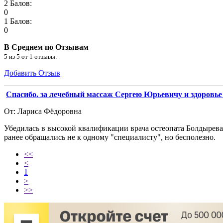
2 Балов:
0
1 Балов:
0
В Среднем по Отзывам
5
из
5
от
1
отзывы.
Добавить Отзыв
Спасибо. за лечебный массаж Сергею Юрьевичу и здоровье 
От: Лариса Фёдоровна
Убедилась в высокой квалификации врача остеопата Болдырева 
ранее обращались не к одному "специалисту", но бесполезно.
<<
<
1
>
>>