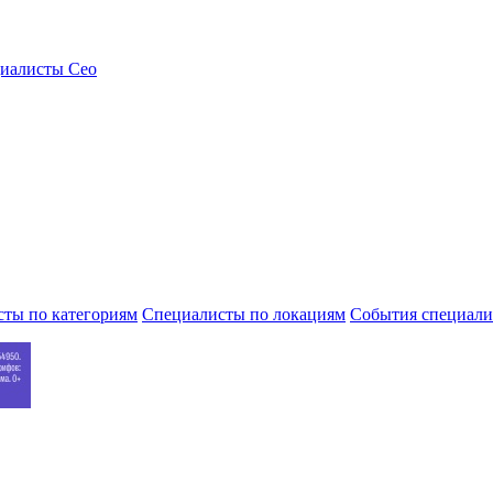
ты по категориям
Специалисты по локациям
События специали