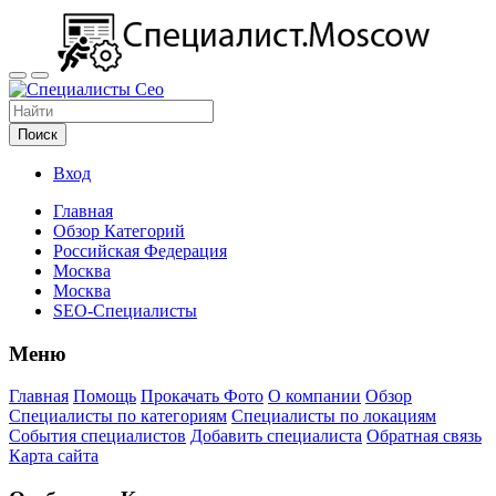
Поиск
Вход
Главная
Обзор Категорий
Российская Федерация
Москва
Москва
SEO-Специалисты
Меню
Главная
Помощь
Прокачать Фото
О компании
Обзор
Специалисты по категориям
Специалисты по локациям
События специалистов
Добавить специалиста
Обратная связь
Карта сайта